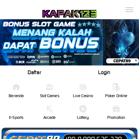
Daftar
Login
Beranda
Slot Games
Live Casino
Poker Online
E-Sports
Arcade
Lottery
Promotion