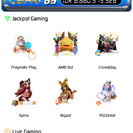
Jackpot Gaming
Pragmatic Play
AMB Slot
Crowdplay
Spinix
Bigpot
YGGDrasil
Live Gaming