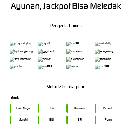
Ayunan, Jackpot Bisa Meledak
Penyedia Games
Metode Pembayaran
Bank
Cimb Niaga
BCA
Danamon
Permata
Mandiri
BNI
BRI
Panin